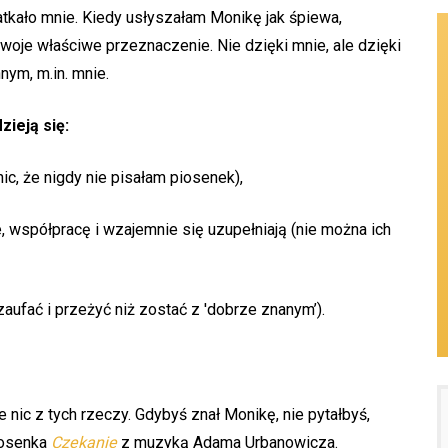
kało mnie. Kiedy usłyszałam Monikę jak śpiewa,
swoje właściwe przeznaczenie. Nie dzięki mnie, ale dzięki
nym, m.in. mnie.
zieją się:
nic, że nigdy nie pisałam piosenek),
, współpracę i wzajemnie się uzupełniają (nie można ich
zaufać i przeżyć niż zostać z 'dobrze znanym’).
 nic z tych rzeczy. Gdybyś znał Monikę, nie pytałbyś,
iosenka
Czekanie
z muzyką Adama Urbanowicza.