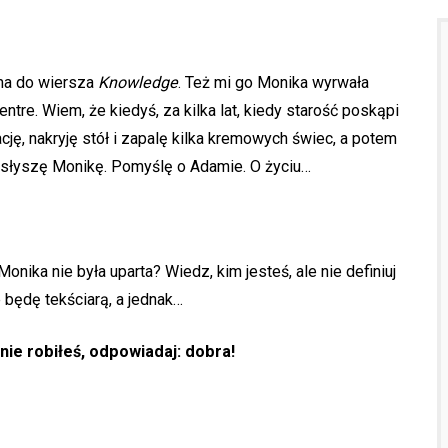
ma do wiersza
Knowledge
. Też mi go Monika wyrwała
ntre. Wiem, że kiedyś, za kilka lat, kiedy starość poskąpi
cję, nakryję stół i zapalę kilka kremowych świec, a potem
słyszę Monikę. Pomyślę o Adamie. O życiu…
nika nie była uparta? Wiedz, kim jesteś, ale nie definiuj
 będę tekściarą, a jednak…
nie robiłeś, odpowiadaj: dobra!