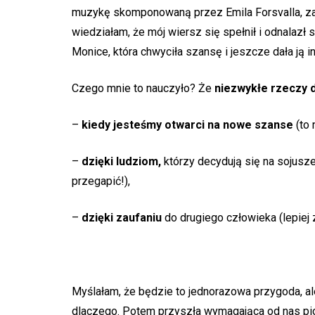
muzykę skomponowaną przez Emila Forsvalla, zat
wiedziałam, że mój wiersz się spełnił i odnalazł 
Monice, która chwyciła szansę i jeszcze dała ją in
Czego mnie to nauczyło? Że
niezwykłe rzeczy d
–
kiedy jesteśmy otwarci na nowe szanse
(to 
–
dzięki ludziom,
którzy decydują się na sojusze
przegapić!),
–
dzięki zaufaniu
do drugiego człowieka (lepiej 
Myślałam, że będzie to jednorazowa przygoda, ale
dlaczego. Potem przyszła wymagająca od nas p