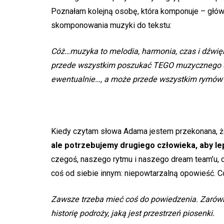
Poznałam kolejną osobę, która komponuje – głów
skomponowania muzyki do tekstu:
Cóż…muzyka to melodia, harmonia, czas i dźwięk
przede wszystkim poszukać TEGO muzycznego cz
ewentualnie…, a może przede wszystkim rymów i
Kiedy czytam słowa Adama jestem przekonana, że
ale potrzebujemy drugiego człowieka, aby le
czegoś, naszego rytmu i naszego dream team’u, cz
coś od siebie innym: niepowtarzalną opowieść. 
Zawsze trzeba mieć coś do powiedzenia. Zarówno
historię podroży, jaką jest przestrzeń piosenki.