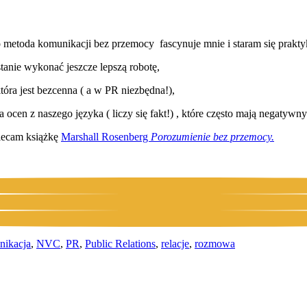
 metoda komunikacji bez przemocy fascynuje mnie i staram się prakty
stanie wykonać jeszcze lepszą robotę,
óra jest bezcenna ( a w PR niezbędna!),
cen z naszego języka ( liczy się fakt!) , które często mają negatywny
lecam książkę
Marshall Rosenberg
Porozumienie bez przemocy.
nikacja
,
NVC
,
PR
,
Public Relations
,
relacje
,
rozmowa