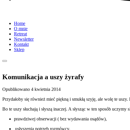
Home
O mnie
Retreat
Newsletter
Kontakt
Sklep
Komunikacja a uszy żyrafy
Opublikowano
4 kwietnia 2014
Przydałoby się również mieć piękną i smukłą szyję, ale wolę te uszy.
Bo te uszy słuchają i słyszą inaczej. A słysząc w ten sposób uczymy si
prawdziwej obserwacji ( bez wydawania osądów),
usłyszenia potrzeb rozmówcy,