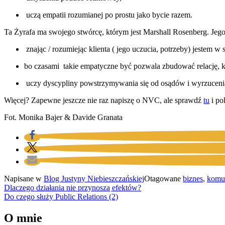
uczą empatii rozumianej po prostu jako bycie razem.
Ta Żyrafa ma swojego stwórcę, którym jest Marshall Rosenberg. Jego
znając / rozumiejąc klienta ( jego uczucia, potrzeby) jestem w 
bo czasami takie empatyczne być pozwala zbudować relację, kt
uczy dyscypliny powstrzymywania się od osądów i wyrzucenia o
Więcej? Zapewne jeszcze nie raz napiszę o NVC, ale sprawdź
tu
i po
Fot. Monika Bajer & Davide Granata
Napisane w
Blog Justyny Niebieszczańskiej
Otagowane
biznes
,
komu
Nawigacja
Dlaczego działania nie przynoszą efektów?
Do czego służy Public Relations (2)
wpisu
O mnie