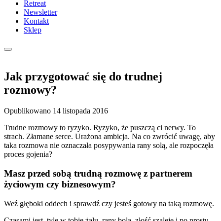
Retreat
Newsletter
Kontakt
Sklep
Jak przygotować się do trudnej
rozmowy?
Opublikowano
14 listopada 2016
Trudne rozmowy to ryzyko. Ryzyko, że puszczą ci nerwy. To
strach. Złamane serce. Urażona ambicja. Na co zwrócić uwagę, aby
taka rozmowa nie oznaczała posypywania rany solą, ale rozpoczęła
proces gojenia?
Masz przed sobą trudną rozmowę z partnerem
życiowym czy biznesowym?
Weź głęboki oddech i sprawdź czy jesteś gotowy na taką rozmowę.
Czasami jest tyle w tobie żalu, rany bolą, złość szaleje i po prostu