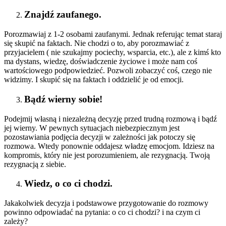
Znajdź zaufanego.
Porozmawiaj z 1-2 osobami zaufanymi. Jednak referując temat staraj
się skupić na faktach. Nie chodzi o to, aby porozmawiać z
przyjacielem ( nie szukajmy pociechy, wsparcia, etc.), ale z kimś kto
ma dystans, wiedzę, doświadczenie życiowe i może nam coś
wartościowego podpowiedzieć. Pozwoli zobaczyć coś, czego nie
widzimy. I skupić się na faktach i oddzielić je od emocji.
Bądź wierny sobie!
Podejmij własną i niezależną decyzję przed trudną rozmową i bądź
jej wierny. W pewnych sytuacjach niebezpiecznym jest
pozostawiania podjęcia decyzji w zależności jak potoczy się
rozmowa. Wtedy ponownie oddajesz władzę emocjom. Idziesz na
kompromis, który nie jest porozumieniem, ale rezygnacją. Twoją
rezygnacją z siebie.
Wiedz, o co ci chodzi.
Jakakolwiek decyzja i podstawowe przygotowanie do rozmowy
powinno odpowiadać na pytania: o co ci chodzi? i na czym ci
zależy?