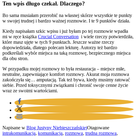
Ten wpis długo czekał. Dlaczego?
Bo sama musiałam przerobić na własnej skórze wszystkie te punkty
w swojej trudnej i bardzo ważnej rozmowie. I te 9 punktów działa.
Kiedy napisałam szkic wpisu i już byłam po tej rozmowie wpadła
mi w ręce książka
Crucial Conversation
i wiele rzeczy potwierdziła,
które masz ujęte w tych 9 punktach. Jeszcze ważne rzeczy
dopowiedziała, dlatego polecam lekturę. Autorzy też bardzo
podkreślali wybór miejsca na taką rozmowę, bezpiecznego miejsca
dla obu stron.
W przypadku mojej rozmowy to była restauracja – miejsce miłe,
neutralne, zapewniające komfort rozmowy. Akurat moja rozmowa
zakończyła się… amputacją. Tak też bywa, kiedy musimy ratować
siebie. Przed toksycznymi związkami i chronić swoje cenne życie
wraz ze swoimi wartościami.
Napisane w
Blog Justyny Niebieszczańskiej
Otagowane
intrakomunikacja
,
komunikacja
,
rozmowa
,
trudna rozmowa
,