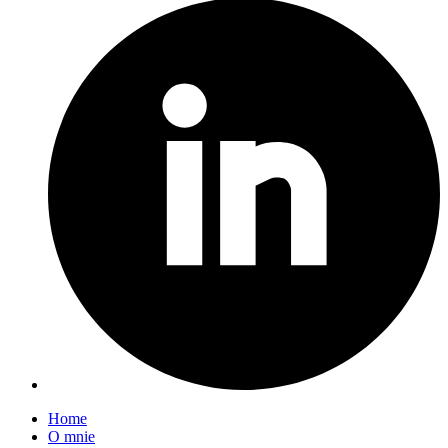
Home
O mnie