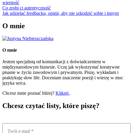
wierność
Nawigacja
Co zrobi ci autentyczność
Jak udzielać feedbacku, opinii, aby nie szkodzić sobie i innym
wpisu
O mnie
O mnie
Jestem specjalistą od komunikacji z doświadczeniem w
międzynarodowym biznesie. Uczę jak wykorzystać kreatywne
pisanie w życiu zawodowym i prywatnym. Piszę, wykładam i
praktykuję slow life. Doceniam znaczenie poezji i wierzę w moc
języka serca.
Chcesz mnie poznać bliżej?
Kliknij.
Chcesz czytać listy, które piszę?