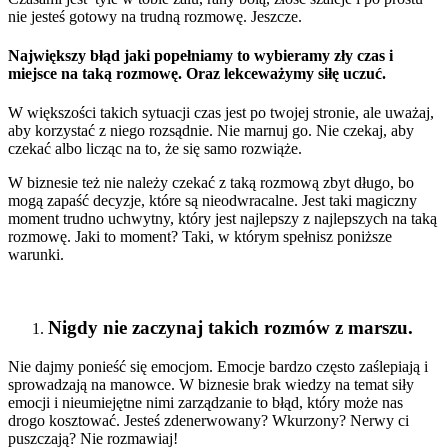
nie jesteś gotowy na trudną rozmowę. Jeszcze.
Największy błąd jaki popełniamy to wybieramy zły czas i
miejsce na taką rozmowę. Oraz lekceważymy siłę uczuć.
W większości takich sytuacji czas jest po twojej stronie, ale uważaj,
aby korzystać z niego rozsądnie. Nie marnuj go. Nie czekaj, aby
czekać albo licząc na to, że się samo rozwiąże.
W biznesie też nie należy czekać z taką rozmową zbyt długo, bo
mogą zapaść decyzje, które są nieodwracalne. Jest taki magiczny
moment trudno uchwytny, który jest najlepszy z najlepszych na taką
rozmowę. Jaki to moment? Taki, w którym spełnisz poniższe
warunki.
Nigdy nie zaczynaj takich rozmów z marszu.
Nie dajmy ponieść się emocjom. Emocje bardzo często zaślepiają i
sprowadzają na manowce. W biznesie brak wiedzy na temat siły
emocji i nieumiejętne nimi zarządzanie to błąd, który może nas
drogo kosztować. Jesteś zdenerwowany? Wkurzony? Nerwy ci
puszczają? Nie rozmawiaj!