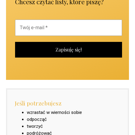
Chcesz czytać listy, które piszę?
Jeśli potrzebujesz
wzrastać w wierności sobie
odpocząć
tworzyć
podróżować