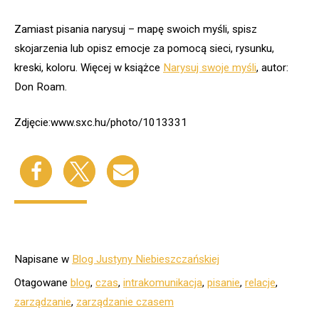
Zamiast pisania narysuj – mapę swoich myśli, spisz
skojarzenia lub opisz emocje za pomocą sieci, rysunku,
kreski, koloru. Więcej w książce
Narysuj swoje myśli
, autor:
Don Roam.
Zdjęcie:www.sxc.hu/photo/1013331
Napisane w
Blog Justyny Niebieszczańskiej
Otagowane
blog
,
czas
,
intrakomunikacja
,
pisanie
,
relacje
,
zarządzanie
,
zarządzanie czasem