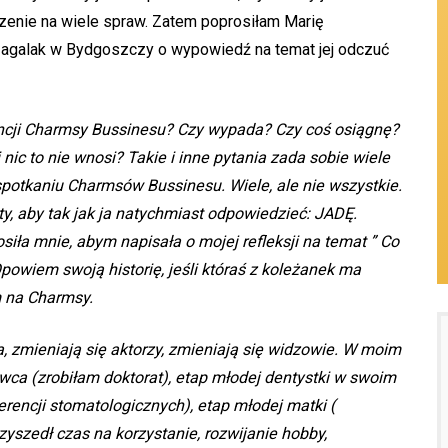
rzenie na wiele spraw. Zatem poprosiłam Marię
 Zagalak w Bydgoszczy o wypowiedź na temat jej odczuć
encji Charmsy Bussinesu? Czy wypada? Czy coś osiągnę?
 nic to nie wnosi? Takie i inne pytania zada sobie wiele
spotkaniu Charmsów Bussinesu. Wiele, ale nie wszystkie.
ty, aby tak jak ja natychmiast odpowiedzieć: JADĘ.
iła mnie, abym napisała o mojej refleksji na temat ” Co
owiem swoją historię, jeśli któraś z koleżanek ma
m na Charmsy.
ia, zmieniają się aktorzy, zmieniają się widzowie. W moim
owca (zrobiłam doktorat), etap młodej dentystki w swoim
erencji stomatologicznych), etap młodej matki (
rzyszedł czas na korzystanie, rozwijanie hobby,