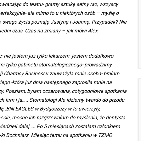
wracając do teatru- gramy sztukę setny raz, wszyscy
erfekcyjnie- ale mimo to u niektórych osób – myślę o
e swego życia poznaję Justynę i Joannę. Przypadek? Nie
edni czas. Czas na zmiany – jak mówi Alex
nie jestem już tylko lekarzem- jestem dodatkowo
mi tylko gabinetu stomatologicznego- prowadzimy
ncji Charmsy Businessu zauważyła mnie osoba- brałam
iego -która już dnia następnego zaprosiła mnie na
zy. Poszłam, byłam oczarowana, cotygodniowe spotkania
 firm i ja….. Stomatolog! Ale idziemy twardo do przodu
 .BNI EAGLES w Bydgoszczy w to uwierzyły,
ecie, mocno ich rozgrzewałam do myślenia, że dentysta
owiedzieli dalej….. Po 5 miesiącach zostałam członkiem
ki Bochniarz. Miesiąc temu na spotkaniu w TZMO