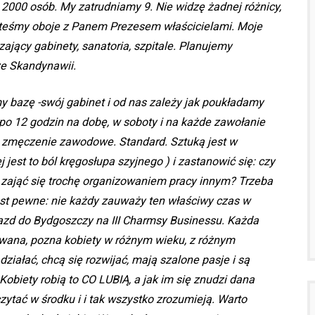
 2000 osób. My zatrudniamy 9. Nie widzę żadnej różnicy,
teśmy oboje z Panem Prezesem właścicielami. Moje
ający gabinety, sanatoria, szpitale. Planujemy
ze Skandynawii.
 bazę -swój gabinet i od nas zależy jak poukładamy
 po 12 godzin na dobę, w soboty i na każde zawołanie
i zmęczenie zawodowe. Standard. Sztuką jest w
est to ból kręgosłupa szyjnego ) i zastanowić się: czy
i zająć się trochę organizowaniem pracy innym? Trzeba
est pewne: nie każdy zauważy ten właściwy czas w
azd do Bydgoszczy na III Charmsy Businessu. Każda
owana, pozna kobiety w różnym wieku, z różnym
ziałać, chcą się rozwijać, mają szalone pasje i są
biety robią to CO LUBIĄ, a jak im się znudzi dana
 czytać w środku i i tak wszystko zrozumieją. Warto