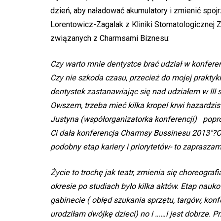
dzień, aby naładować akumulatory i zmienić spoj
Lorentowicz-Zagalak z Kliniki Stomatologicznej
związanych z Charmsami Biznesu:
Czy warto mnie dentystce brać udział w konfer
Czy nie szkoda czasu, przecież do mojej praktyki
dentystek zastanawiając się nad udziałem w III 
Owszem, trzeba mieć kilka kropel krwi hazardzis
Justyna (współorganizatorka konferencji) popros
Ci dała konferencja Charmsy Bussinesu 2013″?Op
podobny etap kariery i priorytetów- to zaprasza
Życie to trochę jak teatr, zmienia się choreograf
okresie po studiach było kilka aktów. Etap nauk
gabinecie ( obłęd szukania sprzętu, targów, konf
urodziłam dwójkę dzieci) no i ……i jest dobrze. P