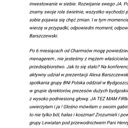
inwestowanie w siebie. Rozwijanie swego JA. Po
znamy swoje role świetnie, wszystko wychodzi p
sobie pojawia się chęć zmian. I w tym momenci
wierzę w przypadki, odpowiedni moment, odpowi
Barszczewski.
Po 6 miesiącach od Charmsów mogę powiedzieć: 
menagerem , nie jesteśmy z mężem właściciela
przedsiębiorstwo. Jak to się stało? Na konfere
aktywny udział w prezentacji Alexa Barszczewsk
spotkania grupy BNI Polska oddział w Bydgoszc
w grupie dyrektorów, prezesów dużych bydgoskich
z wysoko podniesioną głową: JA TEZ MAM FIRMĘ
uwierzyłam i ja ! Głośno mówiłam o swoim gabin
to nie tylko ból, hałas i koszmar! Zrozumieli i p
grupy Lewiatan pod przewodnictwem Pani Henry