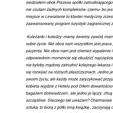
siedziałem obok Prezesa spółki zatrudniającego
nie czułam żadnych kompleksów- czemu- bo jes
miejsce w Lewiatanie to klaster medyczny zrzesz
zaawansowany program turystyki zagranicznej 
Koleżanki i koledzy- mamy świetny zawód, mamy
sobie życie. Nie obca nam wszystkim jest praca
pacjenta. Nie obce nam jest również wypalenie 
odpowiednim momencie się obudzić( najczęściej j
nie byłoby mądrzej zatrudnić kolejnego lekarza 
się rozwijać na różnych płaszczyznach. Jedno j
swoim życiu, ale każdy może zaryzykować przyj
kobieta wyjdzie z Hotelu pod Orłem dowartości
bagażem doświadczeń , ale jedno je łączy: chcą d
szczęśliwe. Dlaczego tak uważam? Charmsowe Ko
sztuka, to biorą z półki inną książkę , zaczynają