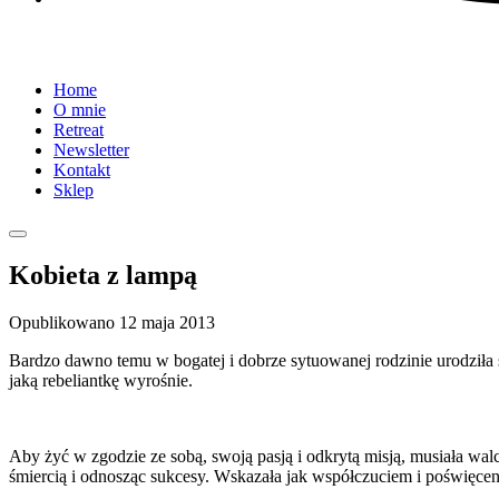
Home
O mnie
Retreat
Newsletter
Kontakt
Sklep
Kobieta z lampą
Opublikowano
12 maja 2013
Bardzo dawno temu w bogatej i dobrze sytuowanej rodzinie urodziła się
jaką rebeliantkę wyrośnie.
Aby żyć w zgodzie ze sobą, swoją pasją i odkrytą misją, musiała wal
śmiercią i odnosząc sukcesy. Wskazała jak współczuciem i poświęcenie