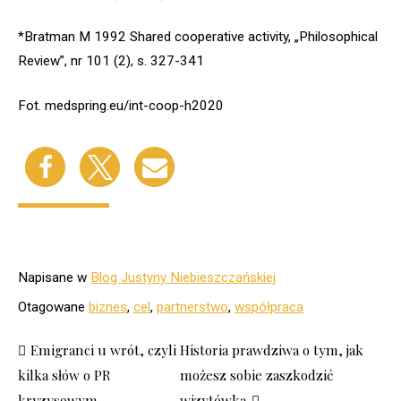
*Bratman M 1992 Shared cooperative activity, „Philosophical
Review”, nr 101 (2), s. 327-341
Fot. medspring.eu/int-coop-h2020
Napisane w
Blog Justyny Niebieszczańskiej
Otagowane
biznes
,
cel
,
partnerstwo
,
współpraca
Emigranci u wrót, czyli
Historia prawdziwa o tym, jak
kilka słów o PR
możesz sobie zaszkodzić
kryzysowym
wizytówką