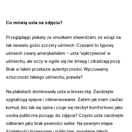
Co mówią usta na zdjęciu?
Przeglądając plakaty ze smutkiem stwierdzam, że wciąż na
tak niewielu gości szczery uśmiech. Czasami to typowy
uśmiech zwany amerykańskim – usta 'wykrzywione’ w
uśmiechu, ale oczy w ogóle się nie śmieją i zdradzają pozę.
Brak w takim przekazie autentyczności. Wyczuwamy
sztuczność takiego uśmiechu, prawda?
Na plakatach dominowały usta w kreseczkę. Zaciśnięte
sygnalizują spięcie i zdenerwowanie. Zatem jak mam zaufać
komuś, kto tak się spina i czuje się niezbyt komfortowo jako
osoba publiczna pozując do zdjęcia? Często usta zaciśnięte
odbieram jako brak pewności siebie. Na pewnym etapie
działalności biznesowej i publicznej, wysyłanie takich