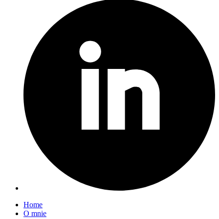
Home
O mnie