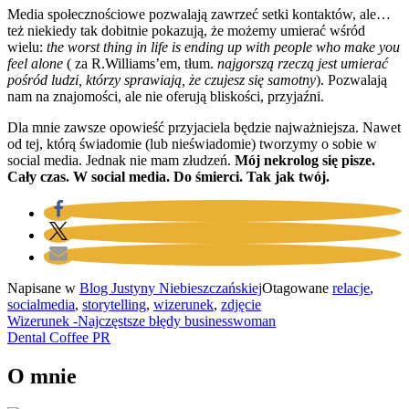
Media społecznościowe pozwalają zawrzeć setki kontaktów, ale…
też niekiedy tak dobitnie pokazują, że możemy umierać wśród
wielu:
the worst thing in life is ending up with people who make you
feel alone
( za R.Williams’em, tłum.
najgorszą rzeczą jest umierać
pośród ludzi, którzy sprawiają, że czujesz się samotny
). Pozwalają
nam na znajomości, ale nie oferują bliskości, przyjaźni.
Dla mnie zawsze opowieść przyjaciela będzie najważniejsza. Nawet
od tej, którą świadomie (lub nieświadomie) tworzymy o sobie w
social media. Jednak nie mam złudzeń.
Mój nekrolog się pisze.
Cały czas. W social media. Do śmierci. Tak jak twój.
Napisane w
Blog Justyny Niebieszczańskiej
Otagowane
relacje
,
socialmedia
,
storytelling
,
wizerunek
,
zdjęcie
Nawigacja
Wizerunek -Najczęstsze błędy businesswoman
Dental Coffee PR
wpisu
O mnie