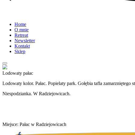
Home
O mnie
Retreat
Newsletter
Kontakt
Sklep
Lodowaty pałac
Lodowaty kolor. Pałac. Popielaty park. Gołębia tafla zamarzniętego s
Niespodzianka. W Radziejowicach.
Miejsce: Pałac w Radziejowicach