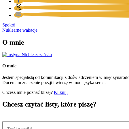
Nawigacja
Spokój
Nuklearne wakacje
wpisu
O mnie
O mnie
Jestem specjalistą od komunikacji z doświadczeniem w międzynarod
Doceniam znaczenie poezji i wierzę w moc języka serca.
Chcesz mnie poznać bliżej?
Kliknij.
Chcesz czytać listy, które piszę?