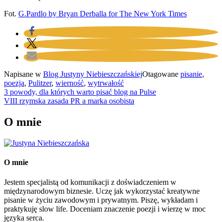
Fot.
G.Pardlo by Bryan Derballa for The New York Times
Napisane w
Blog Justyny Niebieszczańskiej
Otagowane
pisanie
,
poezja
,
Pulitzer
,
wierność
,
wytrwałość
Nawigacja
3 powody, dla których warto pisać blog na Pulse
VIII rzymska zasada PR a marka osobista
wpisu
O mnie
O mnie
Jestem specjalistą od komunikacji z doświadczeniem w
międzynarodowym biznesie. Uczę jak wykorzystać kreatywne
pisanie w życiu zawodowym i prywatnym. Piszę, wykładam i
praktykuję slow life. Doceniam znaczenie poezji i wierzę w moc
języka serca.