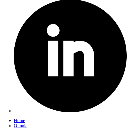
Home
O mnie