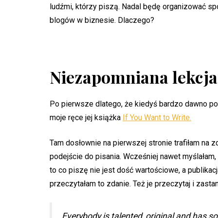
ludźmi, którzy piszą. Nadal będę organizować s
blogów w biznesie. Dlaczego?
Niezapomniana lekcja
Po pierwsze dlatego, że kiedyś bardzo dawno pozn
moje ręce jej książka
If You Want to Write.
Tam dosłownie na pierwszej stronie trafiłam na z
podejście do pisania. Wcześniej nawet myślałam, 
to co piszę nie jest dość wartościowe, a publik
przeczytałam to zdanie. Też je przeczytaj i zasta
Everybody is talented, original and has s