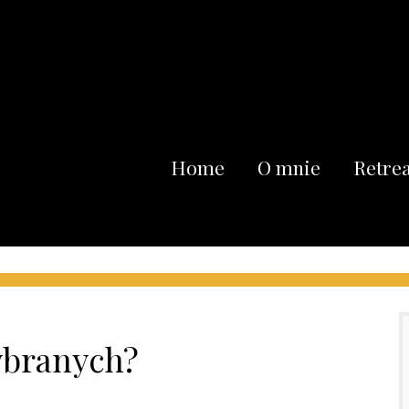
Home
O mnie
Retrea
wybranych?