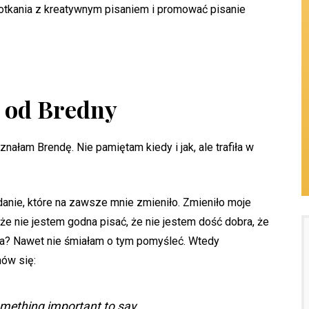
potkania z kreatywnym pisaniem i promować pisanie
 od Bredny
ałam Brendę. Nie pamiętam kiedy i jak, ale trafiła w
danie, które na zawsze mnie zmieniło. Zmieniło moje
że nie jestem godna pisać, że nie jestem dość dobra, że
acja? Nawet nie śmiałam o tym pomyśleć. Wtedy
nów się:
omething important to say.