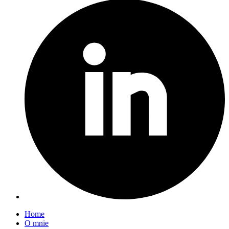
Home
O mnie