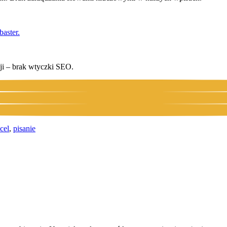
aster.
ji – brak wtyczki SEO.
cel
,
pisanie