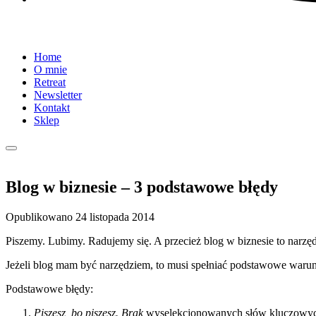
Home
O mnie
Retreat
Newsletter
Kontakt
Sklep
Blog w biznesie – 3 podstawowe błędy
Opublikowano
24 listopada 2014
Piszemy. Lubimy. Radujemy się. A przecież blog w biznesie to narzęd
Jeżeli blog mam być narzędziem, to musi spełniać podstawowe warunk
Podstawowe błędy:
Piszesz, bo piszesz. Brak
wyselekcjonowanych słów kluczowyc