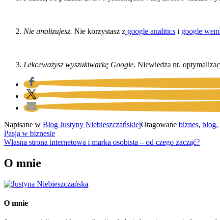
Nie analizujesz.
Nie korzystasz z
google analitics
i
google wemb
Lekceważysz wyszukiwarkę Google.
Niewiedza nt. optymalizac
Napisane w
Blog Justyny Niebieszczańskiej
Otagowane
biznes
,
blog
,
Nawigacja
Pasja w biznesie
Własna strona internetowa i marka osobista – od czego zacząć?
wpisu
O mnie
O mnie